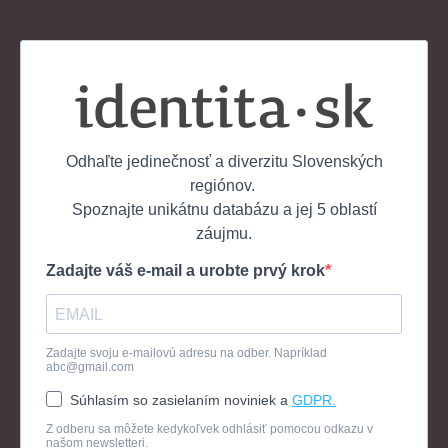
Odhaľte jedinečnosť a diverzitu Slovenských
regiónov.
Spoznajte unikátnu databázu a jej 5 oblastí
záujmu.
Zadajte váš e-mail a urobte prvý krok
Zadajte svoju e-mailovú adresu na odber. Napríklad
abc@gmail.com
Súhlasím so zasielaním noviniek a
GDPR.
Z odberu sa môžete kedykoľvek odhlásiť pomocou odkazu v
našom newsletteri.